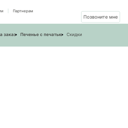
ии
Партнерам
Позвоните мне
а заказ
Печенье с печатью
Скидки