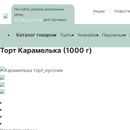
Skip
На сайте указаны розничные
to
Акции
Новост
цены,
the
Особые условия
для торговых
content
сетей
—
Products
—
Торт Карамелька (1000 г)
Каталог товаров
Торты
Чизкейки
Пирожные
Торт Карамелька (1000 г)