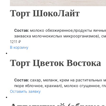
Торт ШокоЛайт
Состав:
молоко обезжиренное,продукты яичные
закваска молочнокислых микроорганизмов), сме
1211
эритритол, кондитерская глазурь без добавлен
₽
В корзину
какао-порошок, эмульгаторы (лецитин соевый, 
карамельный», желатин говяжий, низкокалорий
«арахис»), консервант (сорбат калия).
Торт Цветок Востока
Состав:
сахар, меланж, крем на растительных м
пюре яблочное, крахмал), молоко сгущенное, гл
Оставить заявку