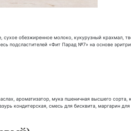
, сухое обезжиренное молоко, кукурузный крахмал, т
сь подсластителей «Фит Парад №7» на основе эритрита
ия сахара (мальтит, заменитель какао-масла лауриново
Е 476), ванилин), какао-порошок обезжиренный,грецки
ный сироп,разрыхлитель(гидрокарбонат натрия),аромат
аслах, ароматизатор, мука пшеничная высшего сорта, к
азурь кондитерская, смесь для бисквита, маргарин для