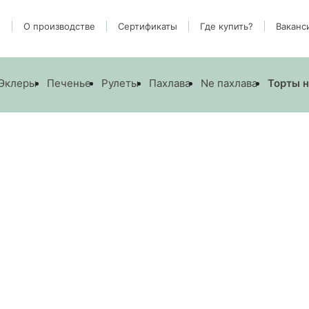
и
О производстве
Cертификаты
Где купить?
Ваканс
Эклеры
Печенье
Рулеты
Пахлава
Ne пахлава
Торты н