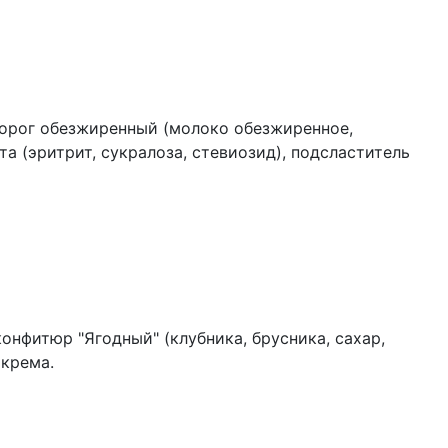
ворог обезжиренный (молоко обезжиренное,
 (эритрит, сукралоза, стевиозид), подсластитель
го типа (гидрогенизированный растительный жир),
й орех, натуральный краситель «колер
изатор ванилин, ароматизатор («карамель»,
онфитюр "Ягодный" (клубника, брусника, сахар,
 крема.