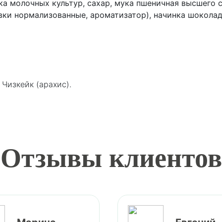
аска молочных культур, сахар, мука пшеничная высшего 
вки нормализованные, ароматизатор), начинка шоколадн
, Чизкейк (арахис).
тзывы клиент