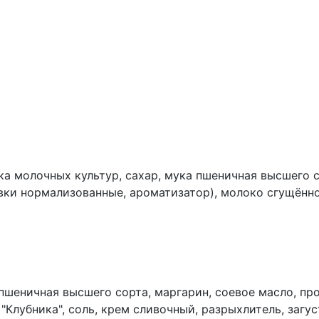
ка молочных культур, сахар, мука пшеничная высшего с
вки нормализованные, ароматизатор), молоко сгущённо
а питьевая, сыворотка сухая молочная, растительный ж
шеничная высшего сорта, маргарин, соевое масло, прод
"Клубника", соль, крем сливочный, разрыхлитель, загу