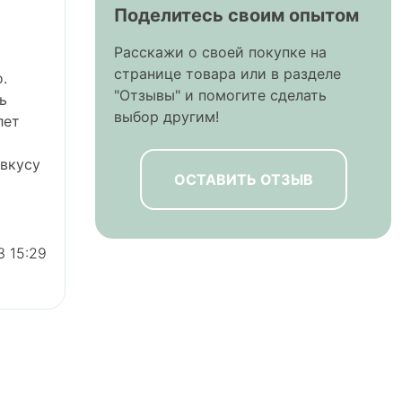
Поделитесь своим опытом
Расскажи о своей покупке на
странице товара или в разделе
.
"Отзывы" и помогите сделать
ь
выбор другим!
лет
вкусу
ОСТАВИТЬ ОТЗЫВ
3 15:29