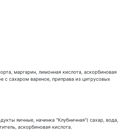
орта, маргарин, лимонная кислота, аскорбиновая
е с сахаром вареное, приправа из цитрусовых
ир, крахмал кукурузный, ароматизатор "Карамель".
укты яичные, начинка "Клубничная"( сахар, вода,
ститель, аскорбиновая кислота.