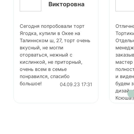
Викторовна
Сегодня попробовали торт
Отличн
Ягодка, купили в Окее на
Тортики
Талиннском ш, 27, торт очень
Отдель
вкусный, не могли
менедже
оторваться, нежный с
заказыв
кислинкой, не приторный,
мастер 
очень всем в семье
полнос
понравился, спасибо
и виде
большое!
будем з
04.09.23 17:31
дизайне
Ксюша!