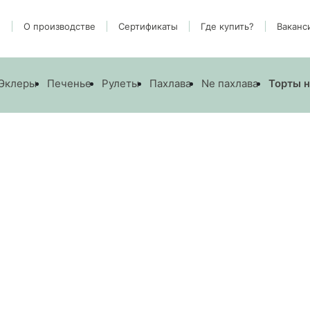
и
О производстве
Cертификаты
Где купить?
Ваканс
Эклеры
Печенье
Рулеты
Пахлава
Ne пахлава
Торты н