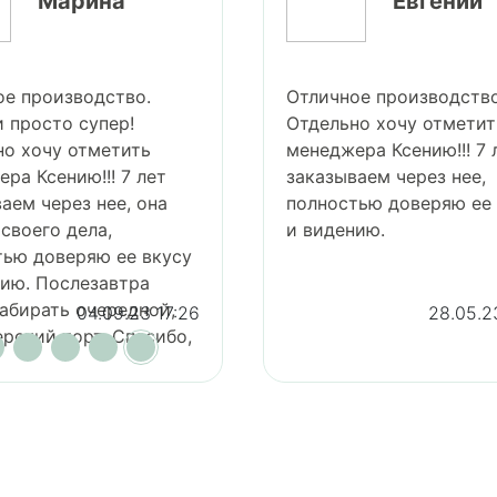
Марина
Евгений
ое производство.
Отличное производство
 просто супер!
Отдельно хочу отметит
но хочу отметить
менеджера Ксению!!! 7 
ра Ксению!!! 7 лет
заказываем через нее,
аем через нее, она
полностью доверяю ее 
своего дела,
и видению.
тью доверяю ее вкусу
нию. Послезавтра
абирать очередной,
04.09.23 17:26
28.05.2
рский торт. Спасибо,
)