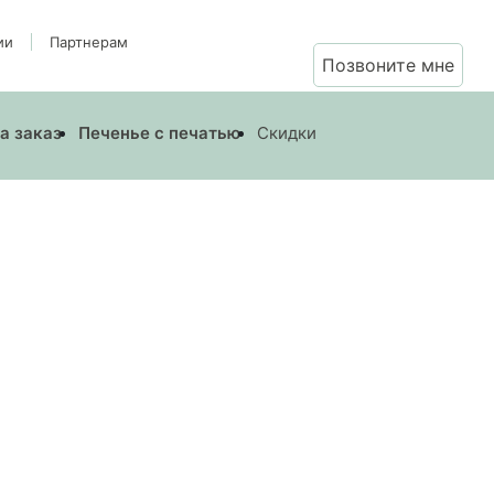
ии
Партнерам
Позвоните мне
а заказ
Печенье с печатью
Скидки