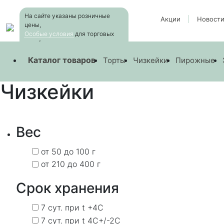
Skip
На сайте указаны розничные
to
Акции
Новост
цены,
the
Особые условия
для торговых
content
сетей
—
Products
Каталог товаров
Торты
Чизкейки
Пирожные
Чизкейки
Вес
от 50 до 100 г
от 210 до 400 г
Срок хранения
7 сут. при t +4C
7 сут. при t 4C+/-2C