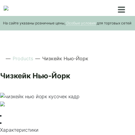
Skip
to
the
На сайте указаны розничные цены,
Особые условия
для торговых сетей
content
—
Products
—
Чизкейк Нью-Йорк
Чизкейк Нью-Йорк
Характеристики