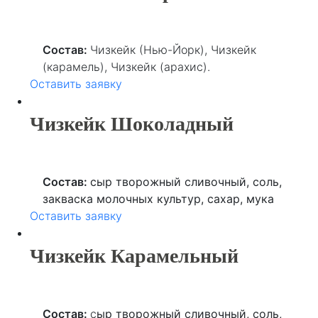
соль, крем сливочный, разрыхлитель,
загуститель, аскорбиновая кислота.
Состав:
Чизкейк (Нью-Йорк), Чизкейк
(карамель), Чизкейк (арахис).
Оставить заявку
Чизкейк Шоколадный
Состав:
сыр
творожный сливочный
, соль,
закваска молочных культур, сахар, мука
Оставить заявку
пшеничная высшего сорта, маргарин,
лимонная кислота, аскорбиновая кислота,
продукты яичные, крем сливочный (сливки
Чизкейк Карамельный
нормализованные, ароматизатор), начинка
шоколадная (какао-масса, сахар, какао-
масло, молоко сгущенное с сахаром, какао-
Состав:
с
ыр творожный сливочный, соль,
порошок).