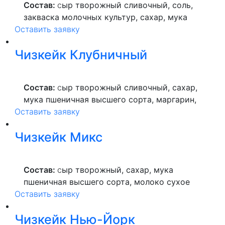
Состав:
с
ыр творожный сливочный, соль,
закваска молочных культур, сахар, мука
Оставить заявку
пшеничная высшего сорта, маргарин,
лимонная кислота, аскорбиновая кислота,
Чизкейк Клубничный
продукты яичные, крем сливочный (сливки
нормализованные, ароматизатор), молоко
сгущённое с сахаром вареное, приправа из
Состав:
с
ыр творожный сливочный, сахар,
цитрусовых плодов, крем с ароматом
мука пшеничная высшего сорта, маргарин,
"Карамель"(сахар, вода питьевая,
Оставить заявку
соевое масло, продукты яичные, начинка
сыворотка сухая молочная, растительный
"Клубничная"( сахар, вода, пюре
жир, крахмал кукурузный, ароматизатор
Чизкейк Микс
клубничное, пюре яблочное), ароматизатор
"Карамель".
"Клубника", соль, крем сливочный,
разрыхлитель, загуститель, аскорбиновая
Состав:
с
ыр творожный, сахар, мука
кислота.
пшеничная высшего сорта, молоко сухое
Оставить заявку
обезжиренное, продукты яичные, арахис,
маргарин для выпечки.
Чизкейк Нью-Йорк