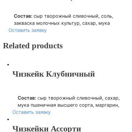
Состав:
сыр
творожный сливочный
, соль,
закваска молочных культур, сахар, мука
Оставить заявку
пшеничная высшего сорта, маргарин,
лимонная кислота, аскорбиновая кислота,
Related products
продукты яичные, крем сливочный (сливки
нормализованные, ароматизатор).
Чизкейк Клубничный
Состав:
с
ыр творожный сливочный, сахар,
мука пшеничная высшего сорта, маргарин,
Оставить заявку
соевое масло, продукты яичные, начинка
"Клубничная"( сахар, вода, пюре клубничное,
пюре яблочное), ароматизатор "Клубника",
Чизкейки Ассорти