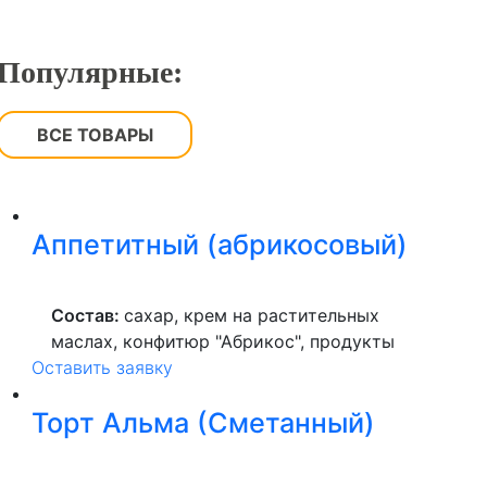
Популярные:
ВСЕ ТОВАРЫ
Аппетитный (абрикосовый)
Состав:
сахар, крем на растительных
маслах, конфитюр "Абрикос", продукты
Оставить заявку
яичные, мука пшеничная высшего сорта,
смесь для бисквита, масло сливочное,
Торт Альма (Сметанный)
сметана консервант.