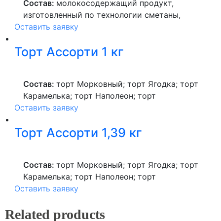
Состав:
молокосодержащий продукт,
изготовленный по технологии сметаны,
Оставить заявку
сметана, сахар, мука пшеничная высшего
сорта, молоко сухое обезжиренное,
Торт Ассорти 1 кг
порошок йогуртовый, какао-порошок,
начинка со вкусом шоколада, соль,
лимонная кислота.
Состав:
торт Морковный; торт Ягодка; торт
Карамелька; торт Наполеон; торт
Оставить заявку
Брусничный; торт Шоколадный лес.
Торт Ассорти 1,39 кг
Состав:
торт Морковный; торт Ягодка; торт
Карамелька; торт Наполеон; торт
Оставить заявку
Брусничный; торт Шоколадный лес.
Related products