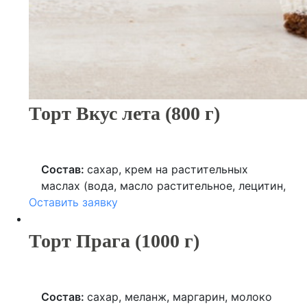
Торт Вкус лета (800 г)
Состав:
сахар, крем на растительных
маслах (вода, масло растительное, лецитин,
Оставить заявку
сахар, глюкоза), глазурь кондитерская
(сахар, какао-порошок, заменитель
масла
какао
, сухие молочные продукты,
Торт Прага (1000 г)
ароматизатор), сметанный продукт (молоко
обезжиренное, заменитель молочного жира,
сухое молоко обезжиренное), сметана, мука
Состав:
сахар, меланж, маргарин, молоко
пшеничная высшего сорта, сливки