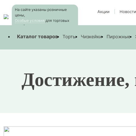
Skip
На сайте указаны розничные
to
Акции
Новост
цены,
the
Особые условия
для торговых
content
сетей
—
Новости
—
Достижение, которым мы очень горд
Каталог товаров
Торты
Чизкейки
Пирожные
Достижение,