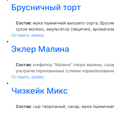
Брусничный торт
Состав:
мука пшеничная высшего сорта, брусн
сухое молоко, эмульгатор (лецитин), ароматиза
Оставить заявку
эмульгатор (лецитин)), маргарин (масла расти
(сорбат калия), регулятор кислотности (лимонн
Эклер Малина
консерванты (сорбат калия, бензоат натрия)), 
крахмал кукурузный, глазурь кондитерская бел
консервант (сорбиновая кислота).
Состав:
конфитюр "Малина" (пюре малины, сахар,
ультрапастеризованные (сливки нормализованные
Оставить заявку
заменитель масла какао нетемперируемый лаур
модифицированном виде, эмульгатор Е322), глюк
Чизкейк Микс
агент антислеживающий Е460i, эмульгатор Е475; 
пищевая добавка (подсластители: Е952, Е954),
(рафинированные дезодорированные растительны
Состав:
с
ыр творожный, сахар, мука пшеничная
диглицериды жирных кислот, соль, регулятор ки
альфа-токоферол), пекарский порошок (разрыхли