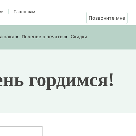
ии
Партнерам
Позвоните мне
а заказ
Печенье с печатью
Скидки
нь гордимся!