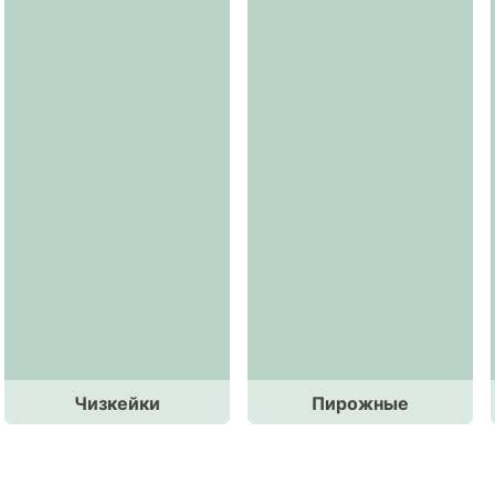
Чизкейки
Пирожные