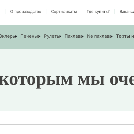
и
О производстве
Cертификаты
Где купить?
Ваканс
имся!
Эклеры
Печенье
Рулеты
Пахлава
Ne пахлава
Торты н
 которым мы оче