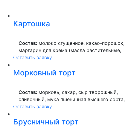
Картошка
Состав:
молоко сгущенное, какао-порошок,
маргарин для крема (масла растительные,
Оставить заявку
вода питьевая, сахар, ароматизатор,
краситель пищевой), мука пшеничная
Морковный торт
высшего сорта, продукты яичные, масло
растительное, пекарский порошок, молоко
ультрапастеризованное.
Состав:
морковь, сахар, сыр творожный,
сливочный, мука пшеничная высшего сорта,
Оставить заявку
продукты яичные, масло растительное,
ананасы консервированные, фруктоза,
Брусничный торт
грецкий орех, маргарин, лимонная кислота.