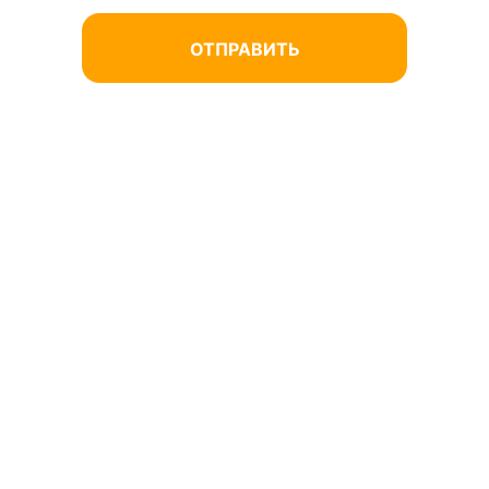
Нажимая кнопку «Отправить», вы
соглашаетесь на обработку
персональных данных.