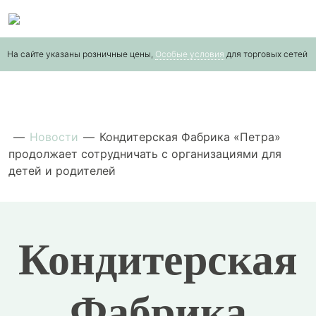
Skip
to
the
На сайте указаны розничные цены,
Особые условия
для торговых сетей
content
—
Новости
—
Кондитерская Фабрика «Петра»
продолжает сотрудничать с организациями для
детей и родителей
Кондитерская
Фабрика