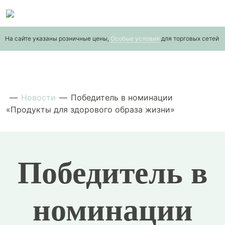
Skip
to
the
На сайте указаны розничные цены,
Особые условия
для торговых сетей
content
—
Новости
—
Победитель в номинации
«Продукты для здорового образа жизни»
Победитель в
номинации