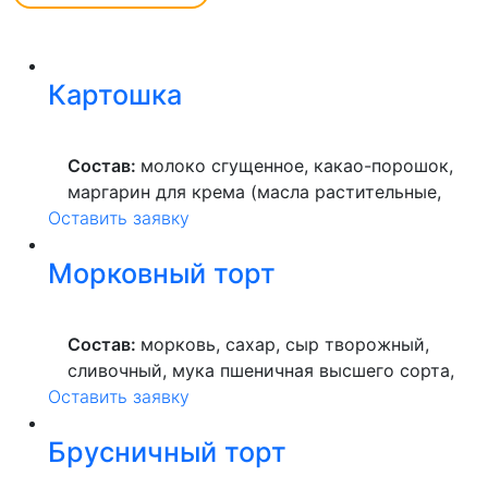
Картошка
Состав:
молоко сгущенное, какао-порошок,
маргарин для крема (масла растительные,
Оставить заявку
вода питьевая, сахар, ароматизатор,
краситель пищевой), мука пшеничная
Морковный торт
высшего сорта, продукты яичные, масло
растительное, пекарский порошок, молоко
ультрапастеризованное.
Состав:
морковь, сахар, сыр творожный,
сливочный, мука пшеничная высшего сорта,
Оставить заявку
продукты яичные, масло растительное,
ананасы консервированные, фруктоза,
Брусничный торт
грецкий орех, маргарин, лимонная кислота.