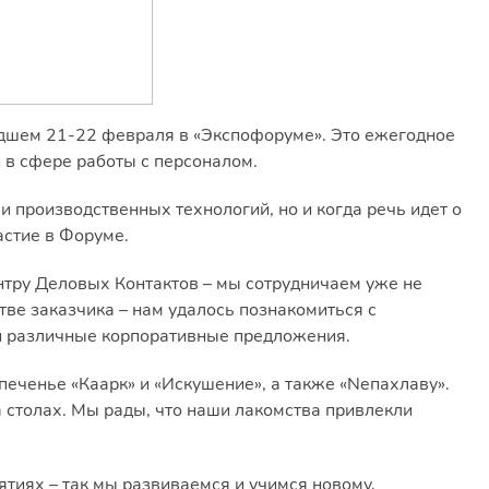
едшем 21-22 февраля в «Экспофоруме». Это ежегодное
 в сфере работы с персоналом.
 и производственных технологий, но и когда речь идет о
астие в Форуме.
тру Деловых Контактов – мы сотрудничаем уже не
ве заказчика – нам удалось познакомиться с
 и различные корпоративные предложения.
еченье «Каарк» и «Искушение», а также «Neпахлаву».
 столах. Мы рады, что наши лакомства привлекли
ятиях – так мы развиваемся и учимся новому,