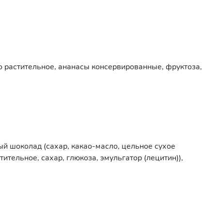
о растительное, ананасы консервированные, фруктоза,
ый шоколад (сахар, какао-масло, цельное сухое
тительное, сахар, глюкоза, эмульгатор (лецитин)),
итин), консервант (сорбат калия), регулятор
ислота лимонная), консерванты (сорбат калия, бензоат
еная, крахмал кукурузный, глазурь кондитерская белая
ант (сорбиновая кислота).