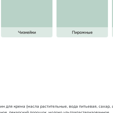
Чизкейки
Пирожные
ин для крема (масла растительные, вода питьевая, сахар,
ьное, пекарский порошок, молоко ультрапастеризованное.