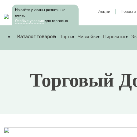
Skip
to
На сайте указаны розничные
Акции
Новости
цены,
the
Особые условия
для торговых
content
сетей
—
Новости
—
Торговый Дом «Петра» на Форуме Труда
Каталог товаров
Торты
Чизкейки
Пирожные
Эк
Торговый Д