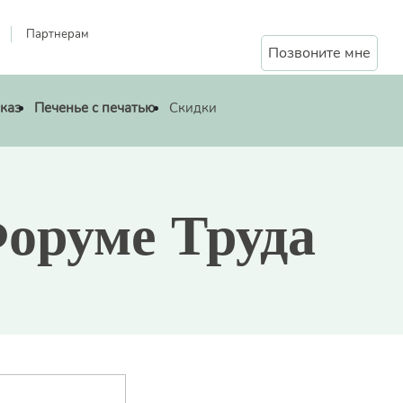
Партнерам
Позвоните мне
аказ
Печенье с печатью
Скидки
оруме Труда