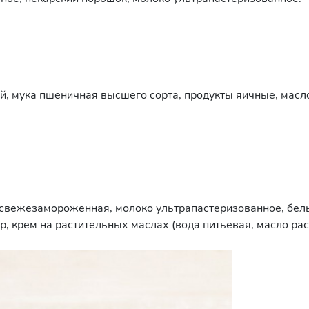
й, мука пшеничная высшего сорта, продукты яичные, масл
свежезамороженная
, молоко ультрапастеризованное, бел
р, крем на растительных маслах (вода питьевая, масло рас
ульгаторы (моно- и диглицериды жирных кислот, соевый лец
е (яблочное пюре, сахар, патока, регулятор кислотности (к
стабилизатор (каррагинан)), продукты яичные, клюква суш
й порошок, эмульгатор (лецитин), ароматизатор), консерв