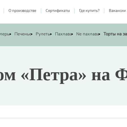
О производстве
Cертификаты
Где купить?
Вакансии
леры
Печенье
Рулеты
Пахлава
Ne пахлава
Торты на з
ом «Петра» на Ф