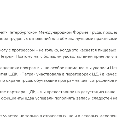
 Санкт-Петербургском Международном Форуме Труда, прош
фере трудовых отношений для обмена лучшими практиками
огу с прогрессом – не только, когда это касается пищевых
«Петры». Поэтому мы с большим удовольствием приняли уч
равлениях программы, но особое внимание мы уделили Цен
тия ЦДК. «Петра» участвовала в переговорах ЦДК в качест
 по охране труда, обучающие программы для сотрудников
тве партнера ЦДК – мы предоставили на дегустацию наше п
 официанты едва успевали пополнять запасы сладостей на
 участие не только в отраслевых, но и в деловых меропри