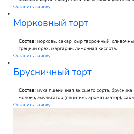
Оставить заявку
Морковный торт
Состав:
морковь, сахар, сыр творожный, сливочны
грецкий орех, маргарин, лимонная кислота.
Оставить заявку
Брусничный торт
Состав:
мука пшеничная высшего сорта, брусника
молоко, эмульгатор (лецитин), ароматизатор), саха
Оставить заявку
маргарин (масла растительные, вода питьевая, эм
кислотности (лимонная кислота)), повидло яблочно
натрия)), сливки ультрапастеризованные (сливки, 
(сахар, растительные жиры, обезжиренный молочны