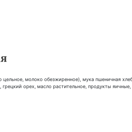
ртое, сахар, какао-масло, эмульгатор (лецитин), арома
да питьевая, концентрат моркови, концентрат куркумы,
кислотности (лимонная кислота), соль, консервант (со
ая
 цельное, молоко обезжиренное), мука пшеничная хлеб
, грецкий орех, масло растительное, продукты яичные,
атуральный), фисташка, ароматизатор (натуральный ван