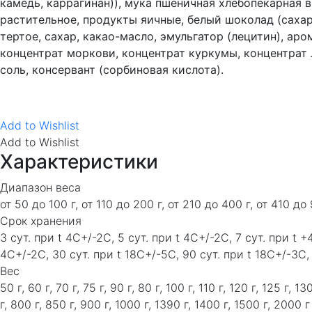
камедь, каррагинан)), мука пшеничная хлебопекарная 
растительное, продукты яичные, белый шоколад (сахар
тертое, сахар, какао-масло, эмульгатор (лецитин), ар
концентрат моркови, концентрат куркумы, концентрат 
соль, консервант (сорбиновая кислота).
Add to Wishlist
Add to Wishlist
Характеристики
Диапазон веса
от 50 до 100 г, от 110 до 200 г, от 210 до 400 г, от 410 до 
Срок хранения
3 сут. при t 4C+/-2C, 5 сут. при t 4C+/-2C, 7 сут. при t +
4C+/-2C, 30 сут. при t 18C+/-5C, 90 сут. при t 18C+/-3C,
Вес
50 г, 60 г, 70 г, 75 г, 90 г, 80 г, 100 г, 110 г, 120 г, 125 г, 
г, 800 г, 850 г, 900 г, 1000 г, 1390 г, 1400 г, 1500 г, 2000 г