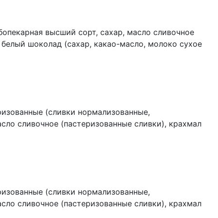
бопекарная высший сорт, сахар, масло сливочное
 белый шоколад (сахар, какао-масло, молоко сухое
илин), соль, консервант (сорбиновая кислота).
ризованные (сливки нормализованные,
асло сливочное (пастеризованные сливки), крахмал
локо сухое цельное, эмульгатор (лецитин),
атизатор натуральный ванилин), паста фисташковая
ка», эмульгатор (соевый лецитин), красители
ризованные (сливки нормализованные,
асло сливочное (пастеризованные сливки), крахмал
 сухое цельное, эмульгатор (лецитин),