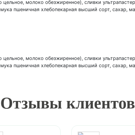
 цельное, молоко обезжиренное), сливки ультрапасте
, мука пшеничная хлебопекарная высший сорт, сахар, м
одукты яичные, белый шоколад (сахар, какао-масло, мо
ртое, сахар, какао-масло, эмульгатор (лецитин), аром
ухое молоко, соль, ароматизатор натуральный «Фисташк
ая кислота).
 цельное, молоко обезжиренное), сливки ультрапасте
, мука пшеничная хлебопекарная высший сорт, сахар, м
кты яичные, белый шоколад (сахар, какао-масло, молок
тое, сахар, какао-масло, эмульгатор (лецитин), арома
тзывы клиент