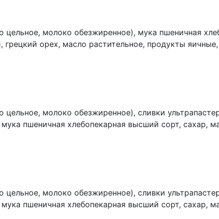
 цельное, молоко обезжиренное), мука пшеничная хле
, грецкий орех, масло растительное, продукты яичные,
атуральный), фисташка, ароматизатор (натуральный ван
о цельное, молоко обезжиренное), сливки ультрапасте
, мука пшеничная хлебопекарная высший сорт, сахар, м
одукты яичные, белый шоколад (сахар, какао-масло, мо
ртое, сахар, какао-масло, эмульгатор (лецитин), аром
ухое молоко, соль, ароматизатор натуральный «Фисташ
вая кислота).
о цельное, молоко обезжиренное), сливки ультрапасте
, мука пшеничная хлебопекарная высший сорт, сахар, м
кты яичные, белый шоколад (сахар, какао-масло, молоко