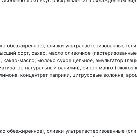
. Особенно ярко вкус раскрывается в охлажденном вид
ко обезжиренное), сливки ультрапастеризованные (сли
высший сорт, сахар, масло сливочное (пастеризованные
, какао-масло, молоко сухое цельное, эмульгатор (лец
оматизатор натуральный ванилин), сироп манго (глюкозн
лимона, концентрат паприки, цитрусовые волокна, аром
ко обезжиренное), сливки ультрапастеризованные (сли