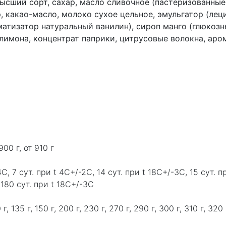
высший сорт, сахар, масло сливочное (пастеризованные
, какао-масло, молоко сухое цельное, эмульгатор (лец
оматизатор натуральный ванилин), сироп манго (глюкозн
лимона, концентрат паприки, цитрусовые волокна, аром
900 г, от 910 г
4C, 7 сут. при t 4C+/-2C, 14 сут. при t 18C+/-3C, 15 сут. п
 180 сут. при t 18C+/-3C
130 г, 135 г, 150 г, 200 г, 230 г, 270 г, 290 г, 300 г, 310 г, 32