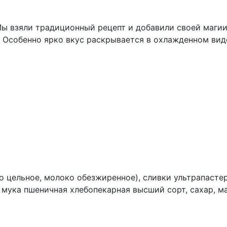
Мы взяли традиционный рецепт и добавили своей магии
. Особенно ярко вкус раскрывается в охлажденном вид
о цельное, молоко обезжиренное), сливки ультрапасте
, мука пшеничная хлебопекарная высший сорт, сахар, м
кты яичные, белый шоколад (сахар, какао-масло, молок
ртое, сахар, какао-масло, эмульгатор (лецитин), арома