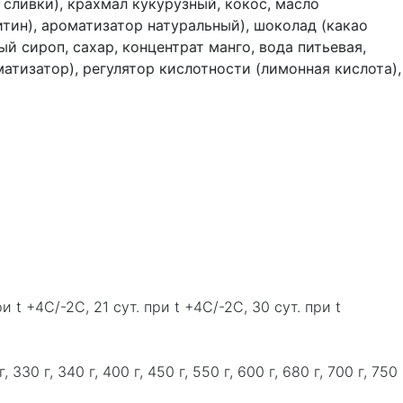
 сливки), крахмал кукурузный, кокос, масло
итин), ароматизатор натуральный), шоколад (какао
ый сироп, сахар, концентрат манго, вода питьевая,
атизатор), регулятор кислотности (лимонная кислота),
ри t +4C/-2C, 21 сут. при t +4C/-2C, 30 сут. при t
0 г, 330 г, 340 г, 400 г, 450 г, 550 г, 600 г, 680 г, 700 г, 750