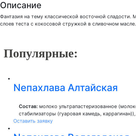
Описание
Фантазия на тему классической восточной сладости. 
слоев теста с кокосовой стружкой в сливочном масле
Популярные:
Nепахлава Алтайская
Состав:
молоко ультрапастеризованное (молок
стабилизаторы (гуаровая камедь, каррагинан))
Оставить заявку
кукурузный, курага, масло растительное, проду
ароматизатор натуральный), шоколад (какао те
кокос, соль, консервант (сорбиновая кислота).