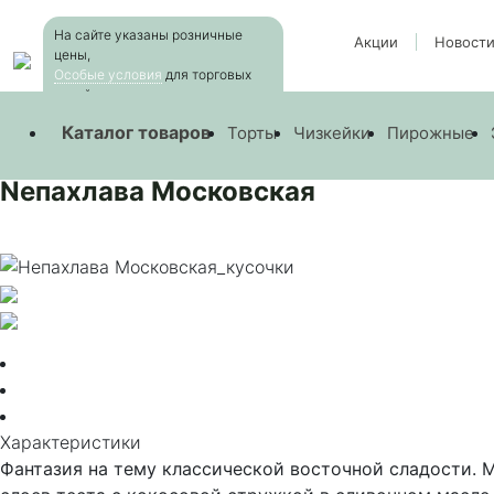
Skip
На сайте указаны розничные
to
Акции
Новост
цены,
the
Особые условия
для торговых
content
сетей
—
Products
—
Nепахлава Московская
Каталог товаров
Торты
Чизкейки
Пирожные
Nепахлава Московская
Характеристики
Фантазия на тему классической восточной сладости. 