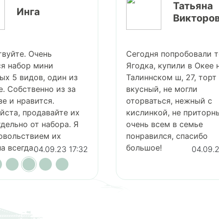
Татьяна
га
Викторовна
 Очень
Сегодня попробовали торт
р мини
Ягодка, купили в Окее на
дов, один из
Талиннском ш, 27, торт очень
твенно из за
вкусный, не могли
авится.
оторваться, нежный с
родавайте их
кислинкой, не приторный,
от набора. Я
очень всем в семье
твием их
понравился, спасибо
а.
большое!
04.09.23 17:32
04.09.23 17:31