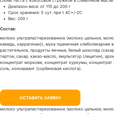
слоев теста с кокосовой стружкой в сливочном масле
Диапазон веса: от 110 до 200 г
Срок хранения: 5 сут. при t 4C+/-2C
Вес: 200 г
Состав:
молоко ультрапастеризованное (молоко цельное, моло
камедь, каррагинан)), мука пшеничная хлебопекарная 
растительное, продукты яичные, белый шоколад (сахар
тертое, сахар, какао-масло, эмульгатор (лецитин), ар
концентрат моркови, концентрат куркумы, концентрат 
соль, консервант (сорбиновая кислота).
ОСТАВИТЬ ЗАЯВКУ
молоко ультрапастеризованное (молоко цельное, моло