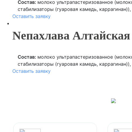
Состав:
молоко ультрапастеризованное (молоко
стабилизаторы (гуаровая камедь, каррагинан))
Оставить заявку
кукурузный, фисташка, масло растительное, пр
ароматизатор натуральный), шоколад (какао те
(фисташка, кешью, сахар, жир растительный, с
Nепахлава Алтайская
(Е141ii, E133, Е102)), соль, консервант (сорбинов
Состав:
молоко ультрапастеризованное (молоко
стабилизаторы (гуаровая камедь, каррагинан))
Оставить заявку
кукурузный, курага, масло растительное, проду
ароматизатор натуральный), шоколад (какао тер
кокос, соль, консервант (сорбиновая кислота).
О