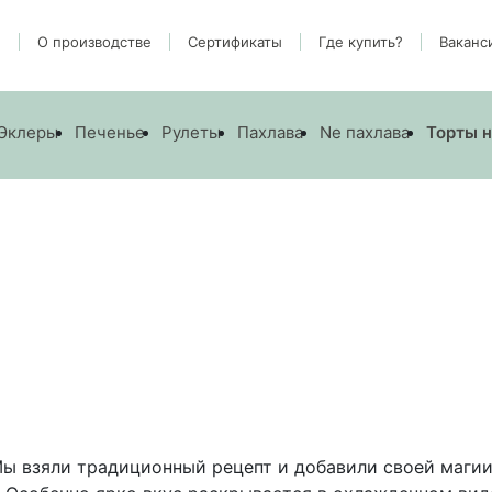
и
О производстве
Cертификаты
Где купить?
Ваканс
Эклеры
Печенье
Рулеты
Пахлава
Ne пахлава
Торты н
Мы взяли традиционный рецепт и добавили своей магии