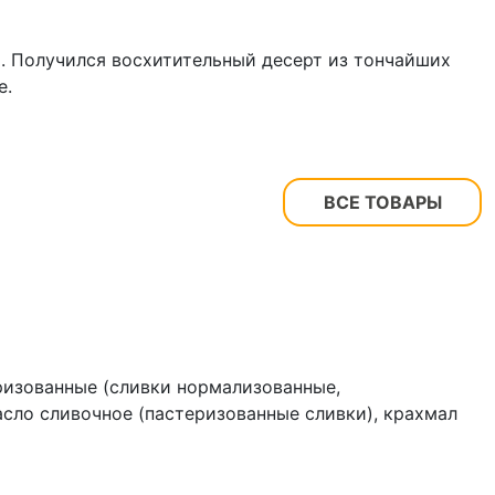
. Получился восхитительный десерт из тончайших
е.
ВСЕ ТОВАРЫ
ризованные (сливки нормализованные,
асло сливочное (пастеризованные сливки), крахмал
о сухое цельное, эмульгатор (лецитин),
тизатор натуральный ванилин), пюре облепихи,