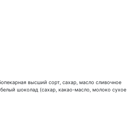
тизатор натуральный ванилин), сироп манго
 концентрат лимона, концентрат паприки,
рбиновая кислота).
опекарная высший сорт, сахар, масло сливочное
 белый шоколад (сахар, какао-масло, молоко сухое
илин), соль, консервант (сорбиновая кислота).