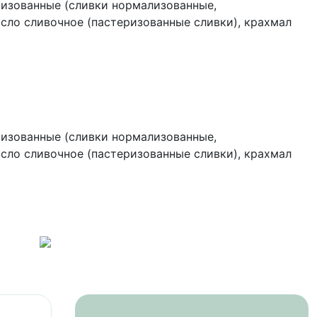
ризованные (сливки нормализованные,
асло сливочное (пастеризованные сливки), крахмал
локо сухое цельное, эмульгатор (лецитин),
атизатор натуральный ванилин), паста фисташковая
а», эмульгатор (соевый лецитин), красители
ризованные (сливки нормализованные,
асло сливочное (пастеризованные сливки), крахмал
о сухое цельное, эмульгатор (лецитин),
тизатор натуральный ванилин), пюре облепихи,
ов