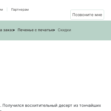
ии
Партнерам
Позвоните мне
а заказ
Печенье с печатью
Скидки
. Получился восхитительный десерт из тончайших