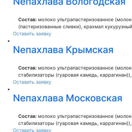
Nепахлава Вологодская
Состав:
молоко ультрапастеризованное (молоко
(пастеризованные сливки), крахмал кукурузный
Оставить заявку
цельное, эмульгатор (лецитин), ароматизатор н
Nепахлава Крымская
Состав:
молоко ультрапастеризованное (молок
стабилизаторы (гуаровая камедь, каррагинан))
Оставить заявку
кукурузный, фисташка, масло растительное, пр
ароматизатор натуральный), шоколад (какао те
Nепахлава Московская
(фисташка, кешью, сахар, жир растительный, с
(Е141ii, E133, Е102)), соль, консервант (сорбино
Состав:
молоко ультрапастеризованное (молок
стабилизаторы (гуаровая камедь, каррагинан))
Оставить заявку
кукурузный, кокос, масло растительное, проду