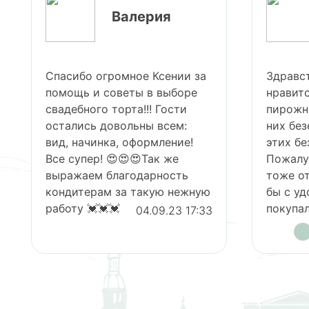
Валерия
Ин
Спасибо огромное Ксении за
Здравствуйте.
помощь и советы в выборе
нравится набо
свадебного торта!!! Гости
пирожных 5 ви
остались довольны всем:
них безе. Собс
вид, начинка, оформление!
этих безе и нр
Все супер! 😍😍😍Так же
Пожалуйста, п
выражаем благодарность
тоже отдельно 
кондитерам за такую нежную
бы с удовольс
работу 💓💓💓
покупала всегд
04.09.23 17:33