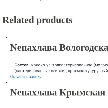
ароматизатор натуральный), шоколад (какао те
(глюкозный сироп, сахар, концентрат манго, во
цитрусовые волокна, ароматизатор), регулятор 
Related products
Nепахлава Вологодск
Состав:
молоко ультрапастеризованное (молоко
(пастеризованные сливки), крахмал кукурузный
Оставить заявку
цельное, эмульгатор (лецитин), ароматизатор н
Nепахлава Крымская