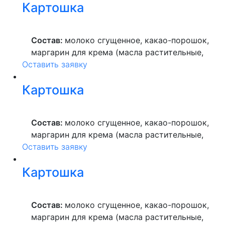
Картошка
высшего сорта, продукты яичные, масло
растительное, пекарский порошок, молоко
ультрапастеризованное.
Состав:
молоко сгущенное, какао-порошок,
маргарин для крема (масла растительные,
Оставить заявку
вода питьевая, сахар, ароматизатор,
краситель пищевой), мука пшеничная
Картошка
высшего сорта, продукты яичные, масло
растительное, пекарский порошок, молоко
ультрапастеризованное.
Состав:
молоко сгущенное, какао-порошок,
маргарин для крема (масла растительные,
Оставить заявку
вода питьевая, сахар, ароматизатор,
краситель пищевой), мука пшеничная
Картошка
высшего сорта, продукты яичные, масло
растительное, пекарский порошок, молоко
ультрапастеризованное.
Состав:
молоко сгущенное, какао-порошок,
маргарин для крема (масла растительные,