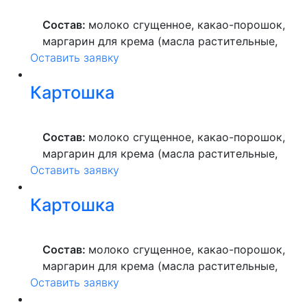
ультрапастеризованное.
Состав:
молоко сгущенное, какао-порошок,
маргарин для крема (масла растительные,
Оставить заявку
вода питьевая, сахар, ароматизатор,
краситель пищевой), мука пшеничная
Картошка
высшего сорта, продукты яичные, масло
растительное, пекарский порошок, молоко
ультрапастеризованное.
Состав:
молоко сгущенное, какао-порошок,
маргарин для крема (масла растительные,
Оставить заявку
вода питьевая, сахар, ароматизатор,
краситель пищевой), мука пшеничная
Картошка
высшего сорта, продукты яичные, масло
растительное, пекарский порошок, молоко
ультрапастеризованное.
Состав:
молоко сгущенное, какао-порошок,
маргарин для крема (масла растительные,
Оставить заявку
вода питьевая, сахар, ароматизатор,
краситель пищевой), мука пшеничная