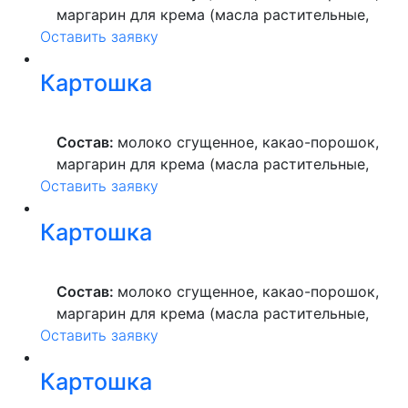
маргарин для крема (масла растительные,
Оставить заявку
вода питьевая, сахар, ароматизатор,
краситель пищевой), мука пшеничная
Картошка
высшего сорта, продукты яичные, масло
растительное, пекарский порошок, молоко
ультрапастеризованное.
Состав:
молоко сгущенное, какао-порошок,
маргарин для крема (масла растительные,
Оставить заявку
вода питьевая, сахар, ароматизатор,
краситель пищевой), мука пшеничная
Картошка
высшего сорта, продукты яичные, масло
растительное, пекарский порошок, молоко
ультрапастеризованное.
Состав:
молоко сгущенное, какао-порошок,
маргарин для крема (масла растительные,
Оставить заявку
вода питьевая, сахар, ароматизатор,
краситель пищевой), мука пшеничная
Картошка
высшего сорта, продукты яичные, масло
растительное, пекарский порошок, молоко