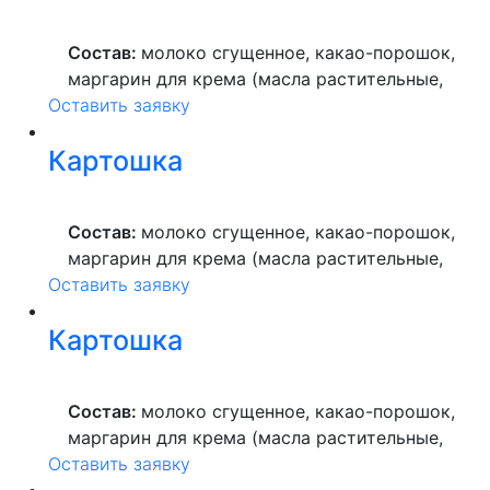
растительное, пекарский порошок, молоко
ультрапастеризованное.
Состав:
молоко сгущенное, какао-порошок,
маргарин для крема (масла растительные,
Оставить заявку
вода питьевая, сахар, ароматизатор,
краситель пищевой), мука пшеничная
Картошка
высшего сорта, продукты яичные, масло
растительное, пекарский порошок, молоко
ультрапастеризованное.
Состав:
молоко сгущенное, какао-порошок,
маргарин для крема (масла растительные,
Оставить заявку
вода питьевая, сахар, ароматизатор,
краситель пищевой), мука пшеничная
Картошка
высшего сорта, продукты яичные, масло
растительное, пекарский порошок, молоко
ультрапастеризованное.
Состав:
молоко сгущенное, какао-порошок,
маргарин для крема (масла растительные,
Оставить заявку
вода питьевая, сахар, ароматизатор,