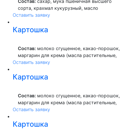
Состав:
сахар, мука пшеничная высшего
сорта, крахмал кукурузный, масло
Оставить заявку
растительное, арахис, сироп глюкозный,
соль, фисташки, лимонная кислота,
Картошка
краситель пищевой, вода питьевая.
Состав:
молоко сгущенное, какао-порошок,
маргарин для крема (масла растительные,
Оставить заявку
вода питьевая, сахар, ароматизатор,
краситель пищевой), мука пшеничная
Картошка
высшего сорта, продукты яичные, масло
растительное, пекарский порошок, молоко
ультрапастеризованное.
Состав:
молоко сгущенное, какао-порошок,
маргарин для крема (масла растительные,
Оставить заявку
вода питьевая, сахар, ароматизатор,
краситель пищевой), мука пшеничная
Картошка
высшего сорта, продукты яичные, масло