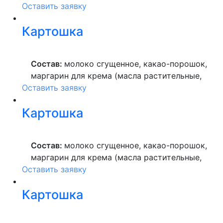
Оставить заявку
вода питьевая, сахар, ароматизатор,
краситель пищевой), мука пшеничная
Картошка
высшего сорта, продукты яичные, масло
растительное, пекарский порошок, молоко
ультрапастеризованное.
Состав:
молоко сгущенное, какао-порошок,
маргарин для крема (масла растительные,
Оставить заявку
вода питьевая, сахар, ароматизатор,
краситель пищевой), мука пшеничная
Картошка
высшего сорта, продукты яичные, масло
растительное, пекарский порошок, молоко
ультрапастеризованное.
Состав:
молоко сгущенное, какао-порошок,
маргарин для крема (масла растительные,
Оставить заявку
вода питьевая, сахар, ароматизатор,
краситель пищевой), мука пшеничная
Картошка
высшего сорта, продукты яичные, масло
растительное, пекарский порошок, молоко
ультрапастеризованное.