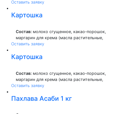
Оставить заявку
вода питьевая, сахар, ароматизатор,
краситель пищевой), мука пшеничная
Картошка
высшего сорта, продукты яичные, масло
растительное, пекарский порошок, молоко
ультрапастеризованное.
Состав:
молоко сгущенное, какао-порошок,
маргарин для крема (масла растительные,
Оставить заявку
вода питьевая, сахар, ароматизатор,
краситель пищевой), мука пшеничная
Картошка
высшего сорта, продукты яичные, масло
растительное, пекарский порошок, молоко
ультрапастеризованное.
Состав:
молоко сгущенное, какао-порошок,
маргарин для крема (масла растительные,
Оставить заявку
вода питьевая, сахар, ароматизатор,
краситель пищевой), мука пшеничная
Пахлава Асаби 1 кг
высшего сорта, продукты яичные, масло
растительное, пекарский порошок, молоко
ультрапастеризованное.