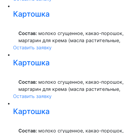
краситель пищевой), мука пшеничная
Картошка
высшего сорта, продукты яичные, масло
растительное, пекарский порошок, молоко
ультрапастеризованное.
Состав:
молоко сгущенное, какао-порошок,
маргарин для крема (масла растительные,
Оставить заявку
вода питьевая, сахар, ароматизатор,
краситель пищевой), мука пшеничная
Картошка
высшего сорта, продукты яичные, масло
растительное, пекарский порошок, молоко
ультрапастеризованное.
Состав:
молоко сгущенное, какао-порошок,
маргарин для крема (масла растительные,
Оставить заявку
вода питьевая, сахар, ароматизатор,
краситель пищевой), мука пшеничная
Картошка
высшего сорта, продукты яичные, масло
растительное, пекарский порошок, молоко
ультрапастеризованное.
Состав:
молоко сгущенное, какао-порошок,