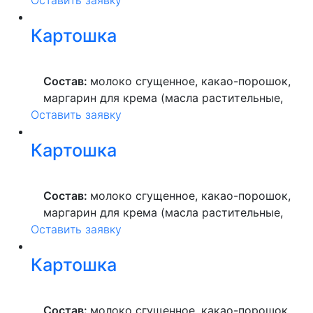
Оставить заявку
вода питьевая, сахар, ароматизатор,
краситель пищевой), мука пшеничная
Картошка
высшего сорта, продукты яичные, масло
растительное, пекарский порошок, молоко
ультрапастеризованное.
Состав:
молоко сгущенное, какао-порошок,
маргарин для крема (масла растительные,
Оставить заявку
вода питьевая, сахар, ароматизатор,
краситель пищевой), мука пшеничная
Картошка
высшего сорта, продукты яичные, масло
растительное, пекарский порошок, молоко
ультрапастеризованное.
Состав:
молоко сгущенное, какао-порошок,
маргарин для крема (масла растительные,
Оставить заявку
вода питьевая, сахар, ароматизатор,
краситель пищевой), мука пшеничная
Картошка
высшего сорта, продукты яичные, масло
растительное, пекарский порошок, молоко
ультрапастеризованное.
Состав:
молоко сгущенное, какао-порошок,