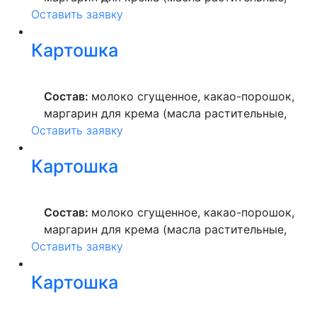
Оставить заявку
вода питьевая, сахар, ароматизатор,
краситель пищевой), мука пшеничная
Картошка
высшего сорта, продукты яичные, масло
растительное, пекарский порошок, молоко
ультрапастеризованное.
Состав:
молоко сгущенное, какао-порошок,
маргарин для крема (масла растительные,
Оставить заявку
вода питьевая, сахар, ароматизатор,
краситель пищевой), мука пшеничная
Картошка
высшего сорта, продукты яичные, масло
растительное, пекарский порошок, молоко
ультрапастеризованное.
Состав:
молоко сгущенное, какао-порошок,
маргарин для крема (масла растительные,
Оставить заявку
вода питьевая, сахар, ароматизатор,
краситель пищевой), мука пшеничная
Картошка
высшего сорта, продукты яичные, масло
растительное, пекарский порошок, молоко
ультрапастеризованное.