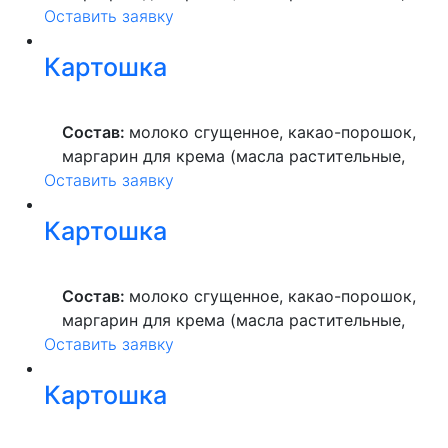
Оставить заявку
вода питьевая, сахар, ароматизатор,
краситель пищевой), мука пшеничная
Картошка
высшего сорта, продукты яичные, масло
растительное, пекарский порошок, молоко
ультрапастеризованное.
Состав:
молоко сгущенное, какао-порошок,
маргарин для крема (масла растительные,
Оставить заявку
вода питьевая, сахар, ароматизатор,
краситель пищевой), мука пшеничная
Картошка
высшего сорта, продукты яичные, масло
растительное, пекарский порошок, молоко
ультрапастеризованное.
Состав:
молоко сгущенное, какао-порошок,
маргарин для крема (масла растительные,
Оставить заявку
вода питьевая, сахар, ароматизатор,
краситель пищевой), мука пшеничная
Картошка
высшего сорта, продукты яичные, масло
растительное, пекарский порошок, молоко
ультрапастеризованное.