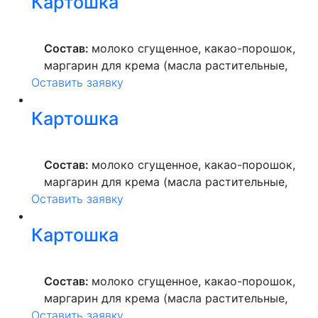
Картошка
высшего сорта, продукты яичные, масло
растительное, пекарский порошок, молоко
ультрапастеризованное.
Состав:
молоко сгущенное, какао-порошок,
маргарин для крема (масла растительные,
Оставить заявку
вода питьевая, сахар, ароматизатор,
краситель пищевой), мука пшеничная
Картошка
высшего сорта, продукты яичные, масло
растительное, пекарский порошок, молоко
ультрапастеризованное.
Состав:
молоко сгущенное, какао-порошок,
маргарин для крема (масла растительные,
Оставить заявку
вода питьевая, сахар, ароматизатор,
краситель пищевой), мука пшеничная
Картошка
высшего сорта, продукты яичные, масло
растительное, пекарский порошок, молоко
ультрапастеризованное.
Состав:
молоко сгущенное, какао-порошок,
маргарин для крема (масла растительные,
Оставить заявку
вода питьевая, сахар, ароматизатор,