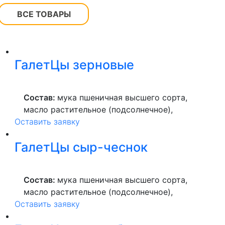
ВСЕ ТОВАРЫ
ГалетЦы зерновые
Состав:
мука пшеничная высшего сорта,
масло растительное (подсолнечное),
Оставить заявку
продукты яичные, отруби пшеничные,
семена подсолнечника, семена льна,
ГалетЦы сыр-чеснок
овсяные хлопья, соль.
Состав:
мука пшеничная высшего сорта,
масло растительное (подсолнечное),
Оставить заявку
продукты яичные, сыр (молоко
нормализованное пастеризованное с