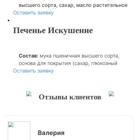
высшего сорта, сахар, масло растительное
Оставить заявку
(кокосовое), кунжут, специя (куркума),
ароматизатор (ванилин), регулятор
кислотности (лимонная кислота).
Печенье Искушение
Состав:
мука пшеничная высшего сорта,
основа для покрытия (сахар, глюкозный
Оставить заявку
сироп, заменитель масла какао, вода
питьевая, ароматизатор, краситель
пищевой), лимонная кислота, мед, сахар,
маргарин, яичные продукты, какао-порошок,
Отзывы клиентов
пряности (имбирь, анис, гвоздика, кардамон,
корица), лимонная кислота, вода питьевая.
Инга