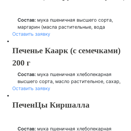
Состав:
мука пшеничная высшего сорта,
маргарин (масла растительные, вода
Оставить заявку
питьевая, лецитин), лимонная кислота,
ароматизатор, продукты яичные, соль,
сахар, специи.
Печенье Каарк (с семечками)
200 г
Состав:
мука пшеничная хлебопекарная
высшего сорта, масло растительное, сахар,
Оставить заявку
семя льна, семя подсолнечника, кунжут,
специя (куркума), ароматизатор (ванилин),
регулятор кислотности (лимонная кислота).
ПеченЦы Киршалла
Состав:
мука пшеничная хлебопекарная