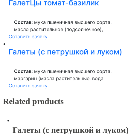
ГалетЦы томат-базилик
использованием мезофильных
молочнокислых микроорганизмов,
молокосвертывающий ферментный
Состав:
мука пшеничная высшего сорта,
препарат животного происхождения СГ-50,
масло растительное (подсолнечное),
пищевой соли, уплотнителя: хлорида
Оставить заявку
продукты яичные, томатная паста
кальция (Е509), ферментный препарат
(концентрат томатного сока, соль), соль,
животного происхождения лизоцим),
Галеты (с петрушкой и луком)
базилик.
чеснок, соль.
Состав:
мука пшеничная высшего сорта,
маргарин (масла растительные, вода
Оставить заявку
питьевая, лецитин), лимонная кислота,
ароматизатор, продукты яичные, соль,
Related products
сахар, специи.
Галеты (с петрушкой и луком)