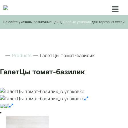
Skip
to
the
На сайте указаны розничные цены,
Особые условия
для торговых сетей
content
—
Products
—
ГалетЦы томат-базилик
ГалетЦы томат-базилик