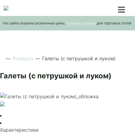
Skip
to
the
На сайте указаны розничные цены,
Особые условия
для торговых сетей
content
—
Products
—
Галеты (с петрушкой и луком)
Галеты (с петрушкой и луком)
Характеристики