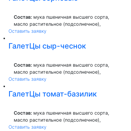
Состав:
мука пшеничная высшего сорта,
масло растительное (подсолнечное),
Оставить заявку
продукты яичные, отруби пшеничные,
семена подсолнечника, семена льна,
ГалетЦы сыр-чеснок
овсяные хлопья, соль.
Состав:
мука пшеничная высшего сорта,
масло растительное (подсолнечное),
Оставить заявку
продукты яичные, сыр (молоко
нормализованное пастеризованное с
ГалетЦы томат-базилик
использованием мезофильных
молочнокислых микроорганизмов,
молокосвертывающий ферментный
Состав:
мука пшеничная высшего сорта,
препарат животного происхождения СГ-50,
масло растительное (подсолнечное),
пищевой соли, уплотнителя: хлорида
Оставить заявку
продукты яичные, томатная паста
кальция (Е509), ферментный препарат