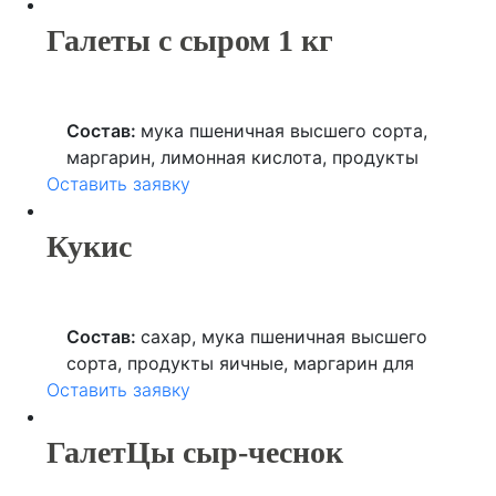
специя (куркума), ароматизатор (ванилин),
регулятор кислотности (лимонная кислота).
Галеты с сыром 1 кг
Состав:
мука пшеничная высшего сорта,
маргарин, лимонная кислота, продукты
Оставить заявку
яичные, сыр, сахар, соль.
Кукис
Состав:
сахар, мука пшеничная высшего
сорта, продукты яичные, маргарин для
Оставить заявку
выпечки (рафинированные
дезодорированные растительные масла в
натуральном и модифицированном виде, в
ГалетЦы сыр-чеснок
том числе соевое, вода, соль, лимонная
кислота, ароматизатор, краситель