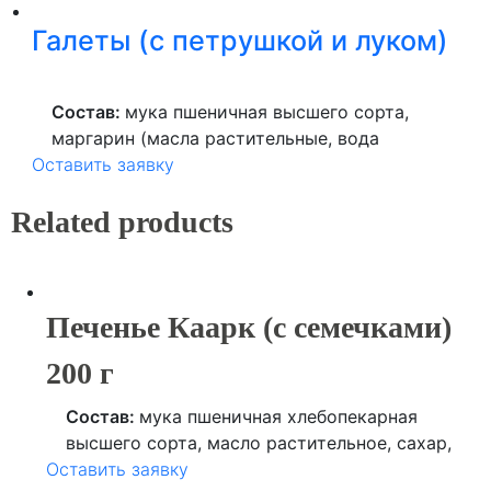
(концентрат томатного сока, соль), соль,
животного происхождения лизоцим),
Галеты (с петрушкой и луком)
базилик.
чеснок, соль.
Состав:
мука пшеничная высшего сорта,
маргарин (масла растительные, вода
Оставить заявку
питьевая, лецитин), лимонная кислота,
ароматизатор, продукты яичные, соль,
Related products
сахар, специи.
Печенье Каарк (с семечками)
200 г
Состав:
мука пшеничная хлебопекарная
высшего сорта, масло растительное, сахар,
Оставить заявку
семя льна, семя подсолнечника, кунжут,