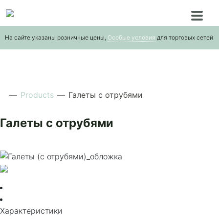
Skip
to
the
На сайте указаны розничные цены,
Особые условия
для торговых сетей
content
—
Products
—
Галеты с отрубями
Галеты с отрубями
Характеристики