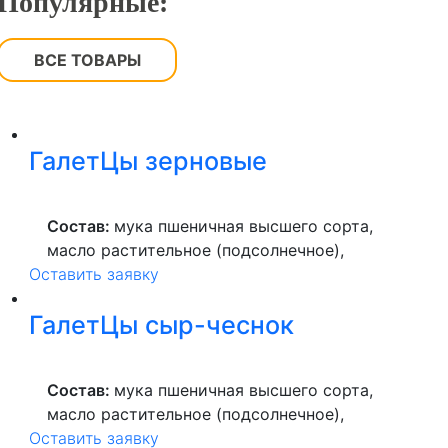
Популярные:
ВСЕ ТОВАРЫ
ГалетЦы зерновые
Состав:
мука пшеничная высшего сорта,
масло растительное (подсолнечное),
Оставить заявку
продукты яичные, отруби пшеничные,
семена подсолнечника, семена льна,
ГалетЦы сыр-чеснок
овсяные хлопья, соль.
Состав:
мука пшеничная высшего сорта,
масло растительное (подсолнечное),
Оставить заявку
продукты яичные, сыр (молоко