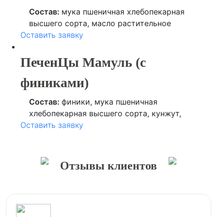
их переработки.
Состав:
мука пшеничная хлебопекарная
высшего сорта, масло растительное
Оставить заявку
(кокосовое), сахар, семя льна, семя
подсолнечника, кунжут, специя (куркума),
ароматизатор (ванилин), регулятор
ПеченЦы Мамуль (с
кислотности (лимонная кислота).
финиками)
Состав:
финики, мука пшеничная
хлебопекарная высшего сорта, кунжут,
Оставить заявку
масло растительное (кокосовое), патока,
специя (куркума), ароматизатор (ванилин),
регулятор кислотности (лимонная кислота).
Отзывы клиентов