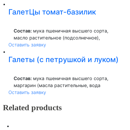
нормализованное пастеризованное с
ГалетЦы томат-базилик
использованием мезофильных
молочнокислых микроорганизмов,
молокосвертывающий ферментный
Состав:
мука пшеничная высшего сорта,
препарат животного происхождения СГ-50,
масло растительное (подсолнечное),
пищевой соли, уплотнителя: хлорида
Оставить заявку
продукты яичные, томатная паста
кальция (Е509), ферментный препарат
(концентрат томатного сока, соль), соль,
животного происхождения лизоцим),
Галеты (с петрушкой и луком)
базилик.
чеснок, соль.
Состав:
мука пшеничная высшего сорта,
маргарин (масла растительные, вода
Оставить заявку
питьевая, лецитин), лимонная кислота,
ароматизатор, продукты яичные, соль,
Related products
сахар, специи.