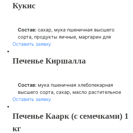
Кукис
Состав:
сахар, мука пшеничная высшего
сорта, продукты яичные, маргарин для
Оставить заявку
выпечки (рафинированные
дезодорированные растительные масла в
натуральном и модифицированном виде, в
Печенье Киршалла
том числе соевое, вода, соль, лимонная
кислота, ароматизатор, краситель
пищевой), пекарский порошок
Состав:
мука пшеничная хлебопекарная
(разрыхлитель, мука пшеничная, крахмал
высшего сорта, сахар, масло растительное
пшеничный), глазурь кондитерская белая
Оставить заявку
(кокосовое), кунжут, специя (куркума),
(сахар, заменитель какао-масла, молоко
ароматизатор (ванилин), регулятор
сухое обезжиренное, сухая молочная
кислотности (лимонная кислота). Возможно
Печенье Каарк (с семечками) 1
сыворотка), изюм, овсяные хлопья, клюква
наличие следов орехов, арахиса, сои
сушеная, кокосовая стружка.
кг
(лецитина), белков молока, яиц и продуктов